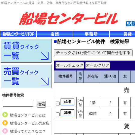
船場センタービルの賃貸、売買、店舗、事務所などの不動産情報は友喜不動産
■
船場センタービル物件 検索結果
号
物件番号
所在階
通り/側
窓
館
売
物件番号検索
9号
1階
-/-
有
館
9号
B2階
-/-
有
船場センタービルとは
館
船場センタービルのお店
賃
船場ってどこ？なに？