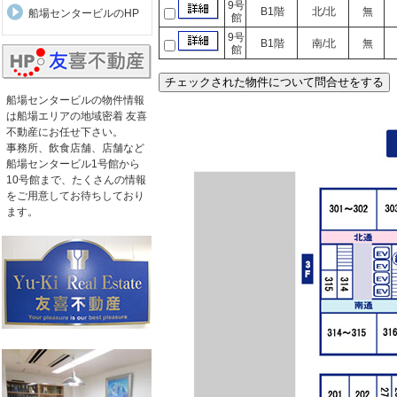
9号
B1階
北/北
無
船場センタービルのHP
館
9号
B1階
南/北
無
館
船場センタービルの物件情報
は船場エリアの地域密着 友喜
不動産にお任せ下さい。
事務所、飲食店舗、店舗など
船場センタービル1号館から
10号館まで、たくさんの情報
をご用意してお待ちしており
ます。