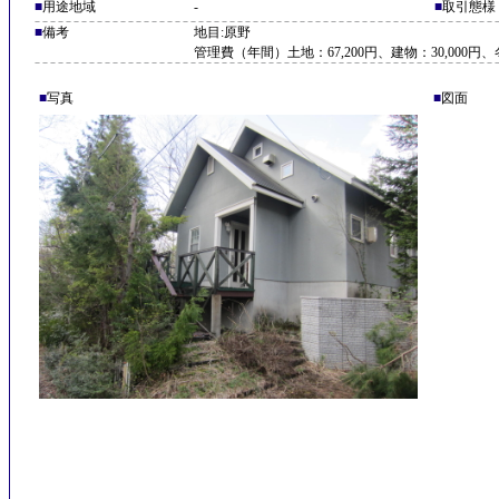
■
用途地域
-
■
取引態様
■
備考
地目:原野
管理費（年間）土地：67,200円、建物：30,000
■
写真
■
図面