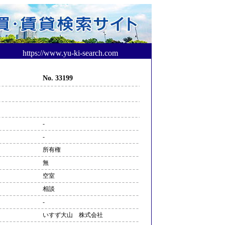
https://www.yu-ki-search.com
No. 33199
-
-
所有権
無
空室
相談
-
いすず大山 株式会社