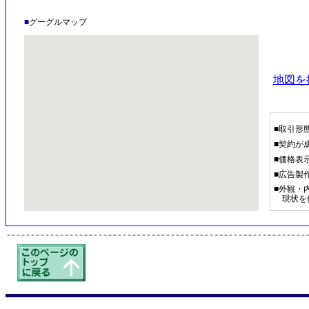
■
グーグルマップ
地図を
■取引形
■契約が
■価格表
■広告製
■外観・
現状を