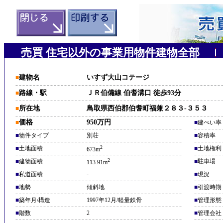
売買 住宅以外の事業用物件建物全部
建物名
いすず大山コテージ
■
路線・駅
ＪＲ伯備線 伯耆溝口 徒歩93分
■
所在地
鳥取県西伯郡伯耆町福兼２８３-３５３
■
価格
950万円
■
■
建ぺい率
■
物件タイプ
別荘
■
容積率
2
■
土地面積
■
土地権利
673m
2
■
建物面積
■
駐車場
113.91m
■
私道面積
-
■
現況
■
地勢
傾斜地
■
引渡時期
■
築年月/構造
1997年12月/軽量鉄骨
■
管理形態
■
階数
2
■
管理会社